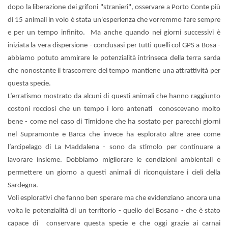
dopo la liberazione dei grifoni "stranieri", osservare a Porto Conte più
di 15 animali in volo è stata un'esperienza che vorremmo fare sempre
e per un tempo infinito.
Ma anche quando nei giorni successivi è
iniziata la vera dispersione - conclusasi per tutti quelli col GPS a Bosa -
abbiamo potuto ammirare le potenzialità intrinseca della terra sarda
che nonostante il trascorrere del tempo mantiene una attrattività per
questa specie.
L’erratismo mostrato da alcuni di questi animali che hanno raggiunto
costoni rocciosi che un tempo i loro antenati
conoscevano molto
bene - come nel caso di Timidone che ha sostato per parecchi giorni
nel Supramonte e Barca che invece ha esplorato altre aree come
l’arcipelago di La Maddalena -
sono da stimolo per continuare a
lavorare insieme. Dobbiamo migliorare le condizioni ambientali e
permettere un giorno a questi animali di riconquistare i cieli della
Sardegna.
Voli esplorativi che fanno ben sperare ma che evidenziano ancora una
volta le potenzialità di un territorio - quello del Bosano - che è stato
capace di
conservare questa specie e che oggi grazie ai carnai